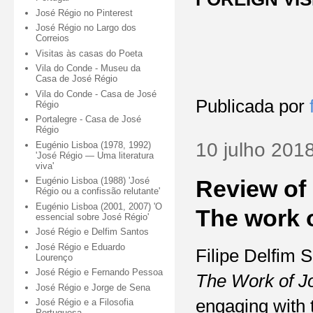
José Régio no Pinterest
José Régio no Largo dos
Correios
Visitas às casas do Poeta
Vila do Conde - Museu da
Casa de José Régio
Vila do Conde - Casa de José
Publicada por
Régio
Portalegre - Casa de José
Régio
10 julho 201
Eugénio Lisboa (1978, 1992)
'José Régio — Uma literatura
viva'
Review of 
Eugénio Lisboa (1988) 'José
Régio ou a confissão relutante'
Eugénio Lisboa (2001, 2007) 'O
The work 
essencial sobre José Régio'
José Régio e Delfim Santos
José Régio e Eduardo
Filipe Delfim 
Lourenço
José Régio e Fernando Pessoa
The Work of J
José Régio e Jorge de Sena
engaging with 
José Régio e a Filosofia
Portuguesa