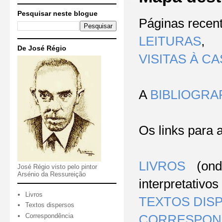
Pesquisar neste blogue
P
áginas recen
LEITURAS
,
De José Régio
VISITAS À C
A
BIBLIOGRA
Os links
para 
LIVROS
(ond
José Régio visto pelo pintor
Arsénio da Ressureição
interpretativos
Livros
TEXTOS DIS
Textos dispersos
Correspondência
CORRESPON