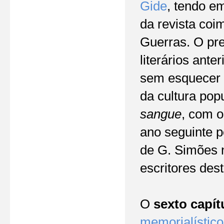
Gide
, tendo e
da revista co
Guerras. O pr
literários anter
sem esquecer a
da cultura pop
sangue
, com o
ano seguinte 
de G. Simões n
escritores dest
O
sexto capít
memorialístico