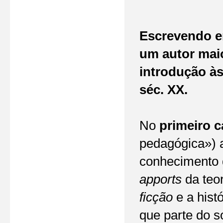
Escrevendo em
um autor maio
introdução às
séc. XX.
No
primeiro c
pedagógica») a
conhecimento d
apports
da teor
ficção
e a hist
que parte do s