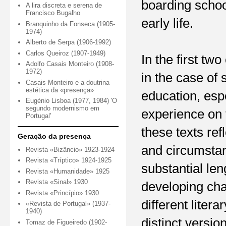
boarding scho
A lira discreta e serena de
Francisco Bugalho
early life.
Branquinho da Fonseca (1905-
1974)
Alberto de Serpa (1906-1992)
Carlos Queiroz (1907-1949)
In the first tw
Adolfo Casais Monteiro (1908-
1972)
in the case of
Casais Monteiro e a doutrina
estética da «presença»
education, espe
Eugénio Lisboa (1977, 1984) 'O
segundo modernismo em
experience on 
Portugal'
these texts re
Geração da presença
and circumstan
Revista «Bizâncio» 1923-1924
Revista «Tríptico» 1924-1925
substantial len
Revista «Humanidade» 1925
Revista «Sinal» 1930
developing char
Revista «Princípio» 1930
different liter
«Revista de Portugal» (1937-
1940)
distinct versio
Tomaz de Figueiredo (1902-