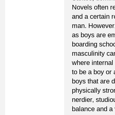
Novels often re
and a certain 
man. However, 
as boys are em
boarding schoo
masculinity ca
where internal 
to be a boy or
boys that are 
physically str
nerdier, studi
balance and a 