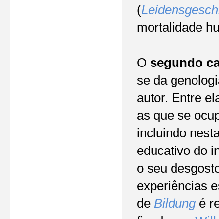
(
Leidensgesch
mortalidade h
O
segundo ca
se da genologi
autor. Entre e
as que se ocup
incluindo nest
educativo do i
o seu desgosto
experiências e
de
Bildung
é re