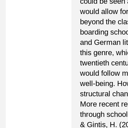
could be seen 
would allow fo
beyond the cla
boarding schoo
and German lite
this genre, whi
twentieth cent
would follow m
well-being. Ho
structural cha
More recent re
through schools
&
Gintis,
H.
(
2