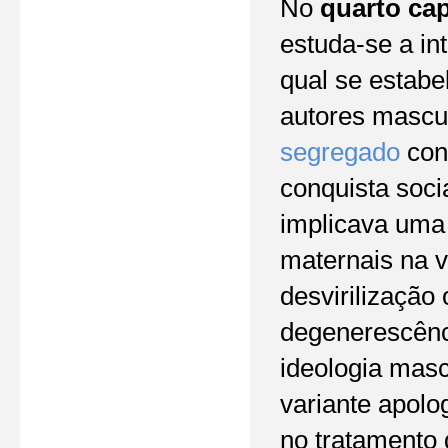
No
quarto cap
estuda-se a in
qual se estab
autores mascul
segregado
cons
conquista soci
implicava uma 
maternais na v
desvirilização
degenerescênc
ideologia masc
variante apol
no tratamento