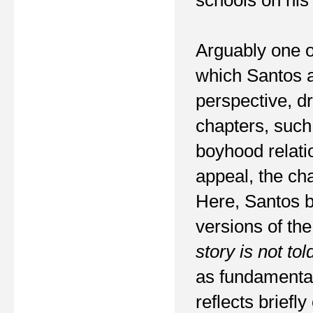
Arguably one of
which Santos a
perspective, d
chapters, such
boyhood relati
appeal, the cha
Here, Santos be
versions of th
story is not to
as fundamental 
reflects briefl