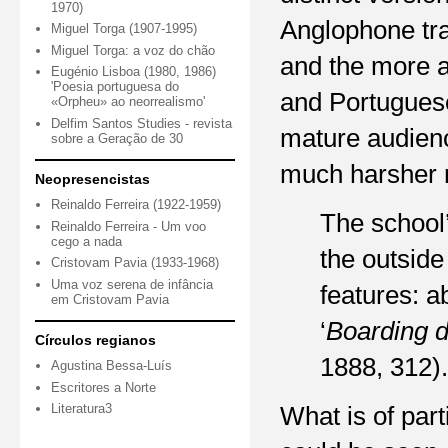
1970)
Anglophone tra
Miguel Torga (1907-1995)
Miguel Torga: a voz do chão
and the more a
Eugénio Lisboa (1980, 1986)
'Poesia portuguesa do
and Portuguese 
«Orpheu» ao neorrealismo'
Delfim Santos Studies - revista
mature audience
sobre a Geração de 30
much harsher re
Neopresencistas
Reinaldo Ferreira (1922-1959)
The school’
Reinaldo Ferreira - Um voo
cego a nada
the outside
Cristovam Pavia (1933-1968)
Uma voz serena de infância
features: a
em Cristovam Pavia
‘
Boarding d
Círculos regianos
1888, 312). 
Agustina Bessa-Luís
Escritores a Norte
Literatura3
What is of part