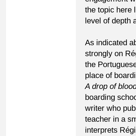
the topic here 
level of depth 
As indicated a
strongly on Rég
the Portuguese
place of board
A drop of bloo
boarding schoo
writer who pub
teacher in a sm
interprets Régi