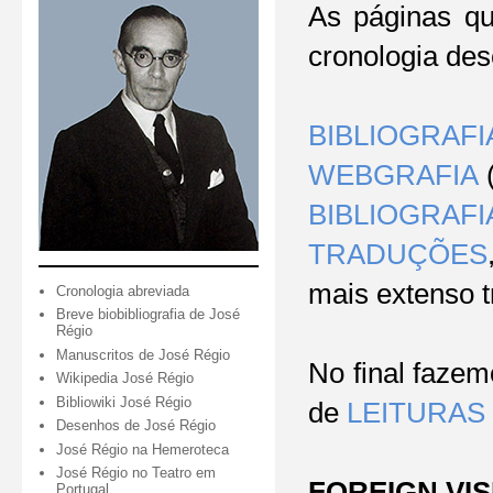
As páginas qu
cronologia des
BIBLIOGRAFI
WEBGRAFIA
(
BIBLIOGRAF
TRADUÇÕES
mais extenso t
Cronologia abreviada
Breve biobibliografia de José
Régio
Manuscritos de José Régio
No final faze
Wikipedia José Régio
Bibliowiki José Régio
de
LEITURAS
Desenhos de José Régio
José Régio na Hemeroteca
José Régio no Teatro em
FOREIGN VIS
Portugal