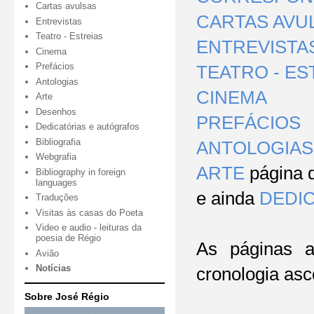
Cartas avulsas
CARTAS AVU
Entrevistas
Teatro - Estreias
ENTREVISTA
Cinema
Prefácios
TEATRO - ES
Antologias
CINEMA
Arte
Desenhos
PREFÁCIOS
Dedicatórias e autógrafos
Bibliografia
ANTOLOGIAS
Webgrafia
ARTE
página d
Bibliography in foreign
languages
e
ainda
DEDI
Traduções
Visitas às casas do Poeta
Video e audio - leituras da
poesia de Régio
As páginas a
Avião
Notícias
cronologia as
Sobre José Régio