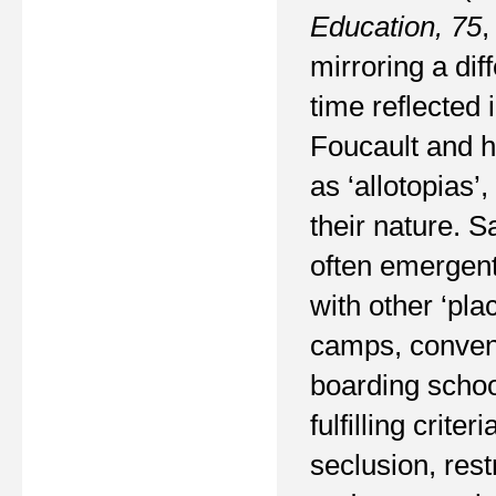
Education
,
75
mirroring a dif
time reflected 
Foucault and h
as ‘allotopias’
their nature. 
often emergent
with other ‘pla
camps, convents
boarding school
fulfilling crite
seclusion, rest