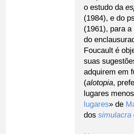
o estudo da
es
(1984), e do p
(1961), para a
do enclausurad
Foucault é obje
suas sugestões
adquirem em f
(
alotopia
, pref
lugares menos
lugares
» de
Ma
dos
simulacra