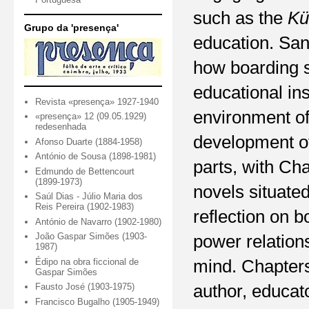
such as the
Kü
Grupo da 'presença'
education. San
how boarding s
educational ins
Revista «presença» 1927-1940
environment of
«presença» 12 (09.05.1929)
redesenhada
development of
Afonso Duarte (1884-1958)
António de Sousa (1898-1981)
parts, with Ch
Edmundo de Bettencourt
(1899-1973)
novels situated
Saúl Dias - Júlio Maria dos
Reis Pereira (1902-1983)
reflection on 
António de Navarro (1902-1980)
João Gaspar Simões (1903-
power relation
1987)
Édipo na obra ficcional de
mind. Chapters
Gaspar Simões
author, educat
Fausto José (1903-1975)
Francisco Bugalho (1905-1949)