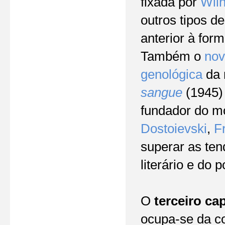
fixada por
Wilh
outros tipos d
anterior à for
Também o
nov
genológica
da 
sangue
(1945)
fundador do mo
Dostoievski
,
F
superar as ten
literário e do 
O
terceiro ca
ocupa-se da co