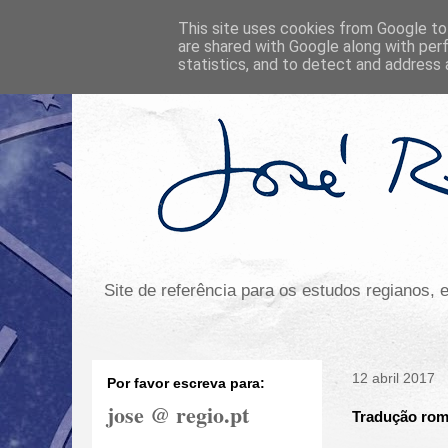
This site uses cookies from Google to 
are shared with Google along with per
statistics, and to detect and address 
Site de referência para os estudos regianos,
12 abril 2017
Por favor escreva para:
jose @ regio.pt
Tradução rome