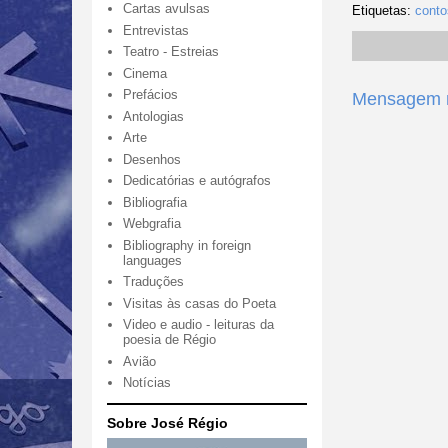
Cartas avulsas
Etiquetas:
conto
Entrevistas
Teatro - Estreias
Cinema
Prefácios
Mensagem m
Antologias
Arte
Desenhos
Dedicatórias e autógrafos
Bibliografia
Webgrafia
Bibliography in foreign
languages
Traduções
Visitas às casas do Poeta
Video e audio - leituras da
poesia de Régio
Avião
Notícias
Sobre José Régio