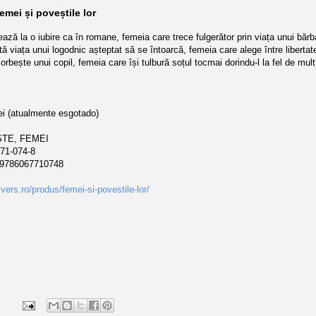
emei și poveștile lor
ază la o iubire ca în romane, femeia care trece fulgerător prin viața unui bărb
ată viața unui logodnic așteptat să se întoarcă, femeia care alege între libertate
orbește unui copil, femeia care își tulbură soțul tocmai dorindu‑l la fel de mu
i (atualmente esgotado)
TE, FEMEI
71-074-8
9786067710748
ivers.ro/produs/femei-si-povestile-lor/