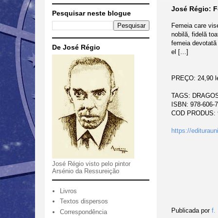
José Régio: F
Pesquisar neste blogue
Femeia care vise
nobilă, fidelă to
femeia devotată 
De José Régio
el […]
PREÇO: 24,90 le
TAGS: DRAGOS
ISBN: 978-606-7
COD PRODUS: 
https://edituraun
José Régio visto pelo pintor
Arsénio da Ressureição
Livros
Textos dispersos
Publicada por
f.
Correspondência