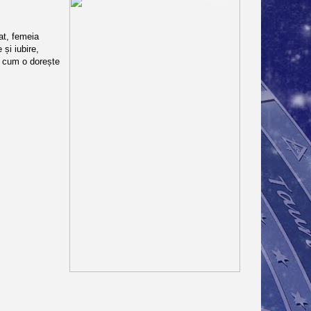
at, femeia
 și iubire,
lt cum o dorește