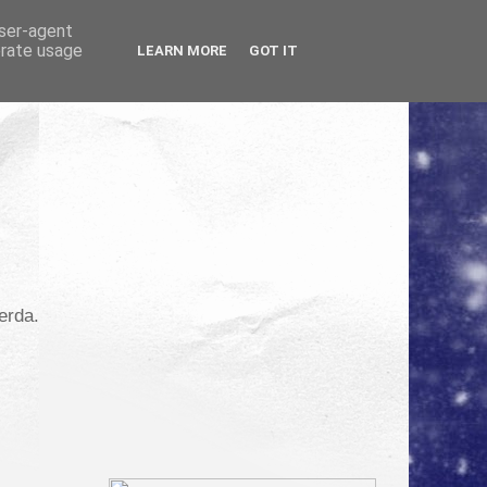
user-agent
erate usage
LEARN MORE
GOT IT
erda.