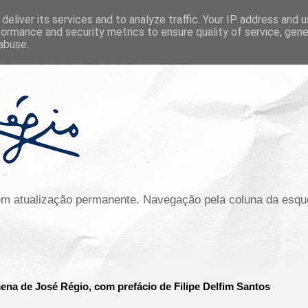
deliver its services and to analyze traffic. Your IP address and 
formance and security metrics to ensure quality of service, gen
abuse.
 em atualização permanente. Navegação pela coluna da esqu
na de José Régio, com prefácio de Filipe Delfim Santos