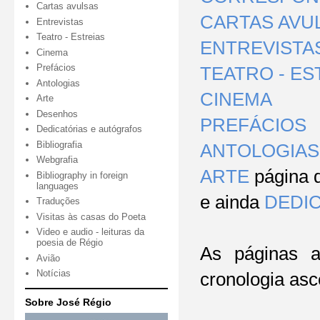
Cartas avulsas
CARTAS AVU
Entrevistas
Teatro - Estreias
ENTREVISTA
Cinema
Prefácios
TEATRO - ES
Antologias
CINEMA
Arte
Desenhos
PREFÁCIOS
Dedicatórias e autógrafos
Bibliografia
ANTOLOGIAS
Webgrafia
ARTE
página d
Bibliography in foreign
languages
e
ainda
DEDI
Traduções
Visitas às casas do Poeta
Video e audio - leituras da
poesia de Régio
As páginas a
Avião
Notícias
cronologia as
Sobre José Régio