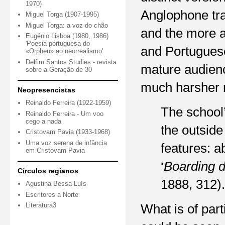
1970)
Anglophone tra
Miguel Torga (1907-1995)
Miguel Torga: a voz do chão
and the more a
Eugénio Lisboa (1980, 1986)
'Poesia portuguesa do
and Portuguese 
«Orpheu» ao neorrealismo'
Delfim Santos Studies - revista
mature audience
sobre a Geração de 30
much harsher re
Neopresencistas
Reinaldo Ferreira (1922-1959)
The school’
Reinaldo Ferreira - Um voo
cego a nada
the outside
Cristovam Pavia (1933-1968)
Uma voz serena de infância
features: a
em Cristovam Pavia
‘
Boarding d
Círculos regianos
1888, 312). 
Agustina Bessa-Luís
Escritores a Norte
Literatura3
What is of part