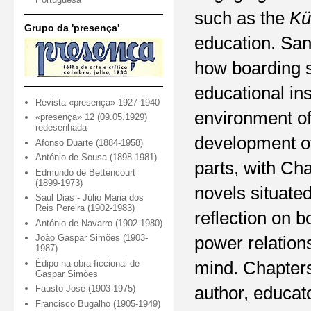
such as the
Kü
Grupo da 'presença'
education. San
how boarding s
educational ins
Revista «presença» 1927-1940
environment of
«presença» 12 (09.05.1929)
redesenhada
development of
Afonso Duarte (1884-1958)
António de Sousa (1898-1981)
parts, with Ch
Edmundo de Bettencourt
(1899-1973)
novels situated
Saúl Dias - Júlio Maria dos
Reis Pereira (1902-1983)
reflection on 
António de Navarro (1902-1980)
João Gaspar Simões (1903-
power relation
1987)
Édipo na obra ficcional de
mind. Chapters
Gaspar Simões
author, educat
Fausto José (1903-1975)
Francisco Bugalho (1905-1949)