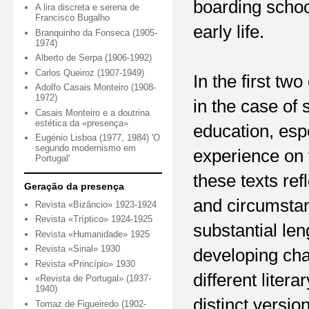
boarding scho
A lira discreta e serena de
Francisco Bugalho
early life.
Branquinho da Fonseca (1905-
1974)
Alberto de Serpa (1906-1992)
Carlos Queiroz (1907-1949)
In the first tw
Adolfo Casais Monteiro (1908-
1972)
in the case of
Casais Monteiro e a doutrina
estética da «presença»
education, espe
Eugénio Lisboa (1977, 1984) 'O
segundo modernismo em
experience on 
Portugal'
these texts re
Geração da presença
and circumstan
Revista «Bizâncio» 1923-1924
Revista «Tríptico» 1924-1925
substantial len
Revista «Humanidade» 1925
Revista «Sinal» 1930
developing char
Revista «Princípio» 1930
different liter
«Revista de Portugal» (1937-
1940)
distinct versio
Tomaz de Figueiredo (1902-