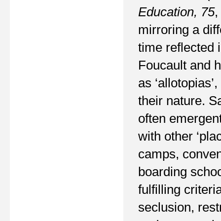
Education
,
75
mirroring a dif
time reflected 
Foucault and h
as ‘allotopias’
their nature. 
often emergent
with other ‘pla
camps, convents
boarding school
fulfilling crite
seclusion, rest