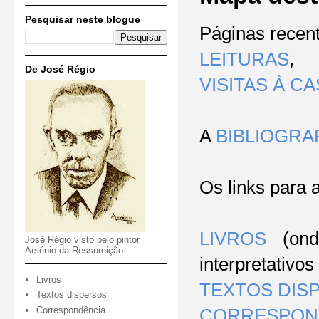
Pesquisar neste blogue
P
áginas recen
LEITURAS
,
De José Régio
VISITAS À C
A
BIBLIOGRA
Os links
para 
LIVROS
(ond
José Régio visto pelo pintor
Arsénio da Ressureição
interpretativos
Livros
TEXTOS DIS
Textos dispersos
Correspondência
CORRESPON