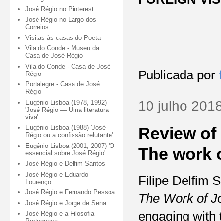
José Régio no Pinterest
José Régio no Largo dos
Correios
Visitas às casas do Poeta
Vila do Conde - Museu da
Casa de José Régio
Vila do Conde - Casa de José
Publicada por
Régio
Portalegre - Casa de José
Régio
10 julho 201
Eugénio Lisboa (1978, 1992)
'José Régio — Uma literatura
viva'
Review of 
Eugénio Lisboa (1988) 'José
Régio ou a confissão relutante'
Eugénio Lisboa (2001, 2007) 'O
The work 
essencial sobre José Régio'
José Régio e Delfim Santos
José Régio e Eduardo
Filipe Delfim 
Lourenço
José Régio e Fernando Pessoa
The Work of J
José Régio e Jorge de Sena
engaging with 
José Régio e a Filosofia
Portuguesa