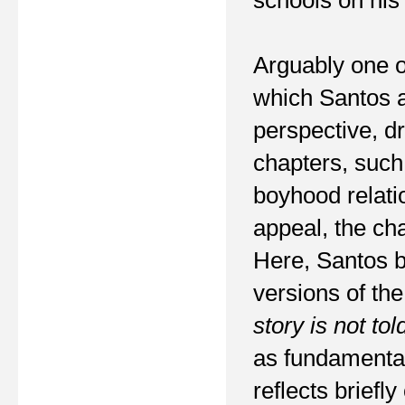
Arguably one of
which Santos a
perspective, d
chapters, such
boyhood relati
appeal, the cha
Here, Santos be
versions of th
story is not to
as fundamental 
reflects briefl