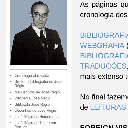
As páginas qu
cronologia des
BIBLIOGRAFI
WEBGRAFIA
(
BIBLIOGRAF
TRADUÇÕES
mais extenso t
Cronologia abreviada
Breve biobibliografia de José
Régio
Manuscritos de José Régio
No final faze
Wikipedia José Régio
Bibliowiki José Régio
de
LEITURAS
Desenhos de José Régio
José Régio na Hemeroteca
José Régio no Teatro em
FOREIGN VIS
Portugal