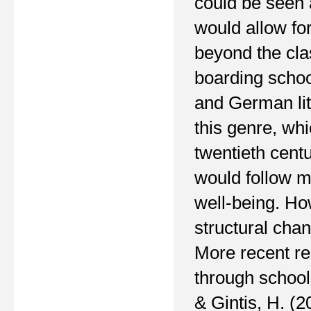
could be seen 
would allow fo
beyond the cla
boarding schoo
and German lite
this genre, whi
twentieth cent
would follow m
well-being. Ho
structural cha
More recent re
through schools
&
Gintis,
H.
(
2