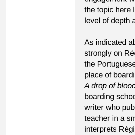
the topic here 
level of depth 
As indicated a
strongly on Rég
the Portuguese
place of board
A drop of bloo
boarding schoo
writer who pub
teacher in a sm
interprets Régi