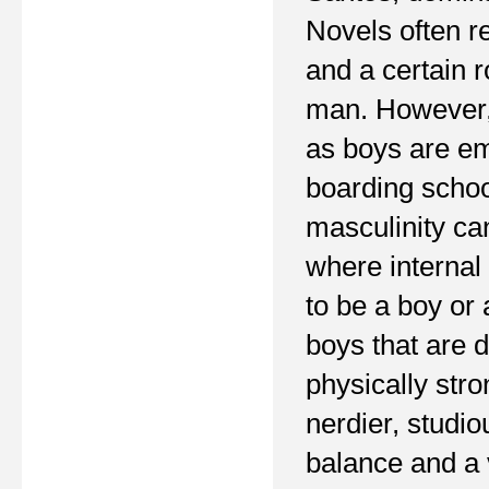
Novels often re
and a certain 
man. However, 
as boys are em
boarding schoo
masculinity ca
where internal 
to be a boy or
boys that are 
physically str
nerdier, studi
balance and a 