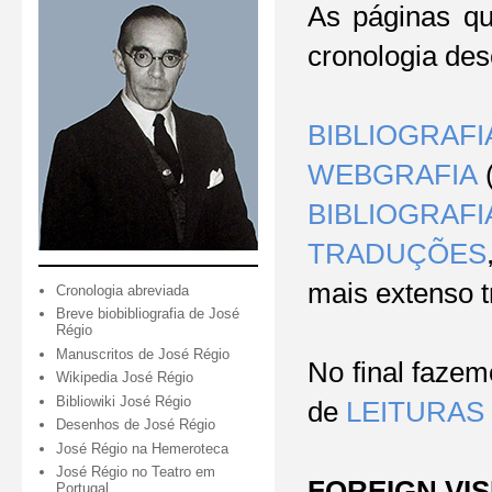
As páginas qu
cronologia des
BIBLIOGRAFI
WEBGRAFIA
(
BIBLIOGRAF
TRADUÇÕES
mais extenso t
Cronologia abreviada
Breve biobibliografia de José
Régio
Manuscritos de José Régio
No final faze
Wikipedia José Régio
Bibliowiki José Régio
de
LEITURAS
Desenhos de José Régio
José Régio na Hemeroteca
José Régio no Teatro em
FOREIGN VIS
Portugal