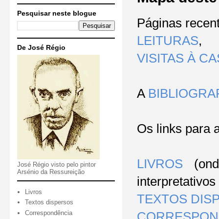
Pesquisar neste blogue
P
áginas recen
LEITURAS
,
De José Régio
VISITAS À C
A
BIBLIOGRA
Os links
para 
LIVROS
(ond
José Régio visto pelo pintor
Arsénio da Ressureição
interpretativos
Livros
TEXTOS DIS
Textos dispersos
Correspondência
CORRESPON