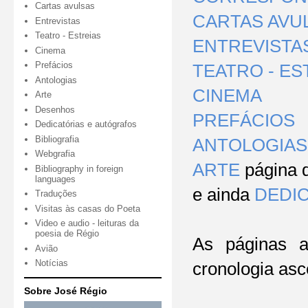
Cartas avulsas
CARTAS AVU
Entrevistas
Teatro - Estreias
ENTREVISTA
Cinema
Prefácios
TEATRO - ES
Antologias
CINEMA
Arte
Desenhos
PREFÁCIOS
Dedicatórias e autógrafos
Bibliografia
ANTOLOGIAS
Webgrafia
ARTE
página d
Bibliography in foreign
languages
e
ainda
DEDI
Traduções
Visitas às casas do Poeta
Video e audio - leituras da
poesia de Régio
As páginas a
Avião
Notícias
cronologia as
Sobre José Régio