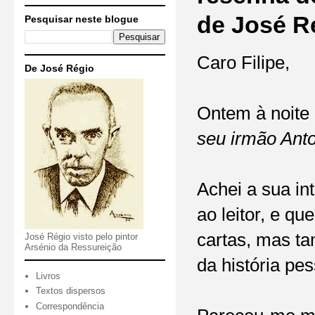
de José R
Pesquisar neste blogue
Caro Filipe,
De José Régio
Ontem à noite 
seu irmão Ant
Achei a sua in
ao leitor, e qu
cartas, mas t
José Régio visto pelo pintor
Arsénio da Ressureição
da história pe
Livros
Textos dispersos
Correspondência