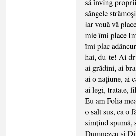
să înving propri
sângele strămoşi
iar vouă vă plac
mie îmi place Inf
îmi plac adâncur
hai, du-te! Ai d
ai grădini, ai bra
ai o naţiune, ai c
ai legi, tratate, 
Eu am Folia me
o salt sus, ca o 
simţind spumă, 
Dumnezeu si Dia