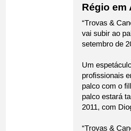
Régio em 
“Trovas & Canç
vai subir ao p
setembro de 20
Um espetáculo 
profissionais 
palco com o fi
palco estará t
2011, com Dio
“Trovas & Canç