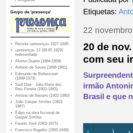
Etiquetas:
Ant
Grupo da 'presença'
22 novembro
20 de nov.
Revista «presença» 1927-1940
«presença» 12 (09.05.1929)
redesenhada
com seu i
Afonso Duarte (1884-1958)
António de Sousa (1898-1981)
Surpreendente
Edmundo de Bettencourt
(1899-1973)
irmão Antonin
Saúl Dias - Júlio Maria dos
Reis Pereira (1902-1983)
Brasil e que 
António de Navarro (1902-1980)
João Gaspar Simões (1903-
1987)
Édipo na obra ficcional de
Gaspar Simões
Fausto José (1903-1975)
Francisco Bugalho (1905-1949)