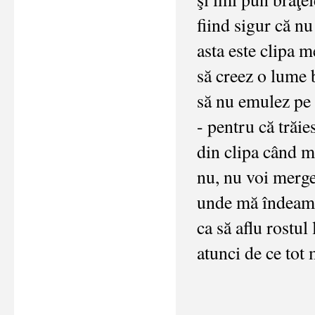
fiind sigur că n
asta este clipa m
să creez o lume 
să nu emulez pe
- pentru că trăie
din clipa când 
nu, nu voi merg
unde mă îndeam
ca să aflu rostul
atunci de ce tot 