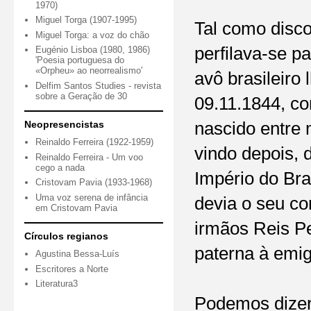
1970)
Miguel Torga (1907-1995)
Tal como disco
Miguel Torga: a voz do chão
perfilava-se p
Eugénio Lisboa (1980, 1986)
'Poesia portuguesa do
«Orpheu» ao neorrealismo'
avô brasileiro
Delfim Santos Studies - revista
sobre a Geração de 30
09.11.1844, co
Neopresencistas
nascido entre
Reinaldo Ferreira (1922-1959)
vindo depois, d
Reinaldo Ferreira - Um voo
cego a nada
Império do Bras
Cristovam Pavia (1933-1968)
Uma voz serena de infância
devia o seu co
em Cristovam Pavia
irmãos Reis Pe
Círculos regianos
paterna à emig
Agustina Bessa-Luís
Escritores a Norte
Literatura3
Podemos dizer 