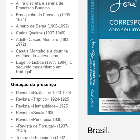
A lira discreta e serena de
Francisco Bugalho
Branquinho da Fonseca (1905-
1974)
Alberto de Serpa (1906-1992)
Carlos Queiroz (1907-1949)
Adolfo Casais Monteiro (1908-
1972)
Casais Monteiro e a doutrina
estética da «presença»
Eugénio Lisboa (1977, 1984) 'O
segundo modernismo em
Portugal'
Geração da presença
Revista «Bizâncio» 1923-1924
Revista «Tríptico» 1924-1925
Revista «Humanidade» 1925
Revista «Sinal» 1930
Revista «Princípio» 1930
«Revista de Portugal» (1937-
Brasil.
1940)
Tomaz de Figueiredo (1902-