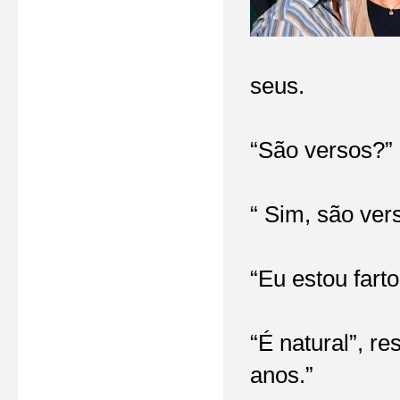
seus.
“São versos?”
“ Sim, são ver
“Eu estou farto
“É natural”, r
anos.”