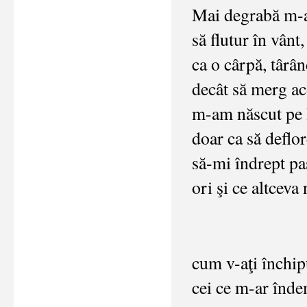
Mai degrabă m-aş
să flutur în vânt,
ca o cârpă, târâ
decât să merg 
m-am născut pe 
doar ca să deflo
să-mi îndrept pa
ori şi ce altceva
cum v-aţi închipu
cei ce m-ar înde