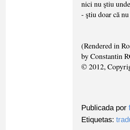
nici nu ştiu und
- ştiu doar că n
(Rendered in R
by Constantin
© 2012, Copyr
Publicada por
Etiquetas:
tra