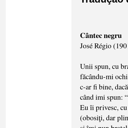
Cântec negru
José Régio (19
Unii spun, cu bra
făcându-mi ochi 
c-ar fi bine, dacă
când imi spun: “
Eu îi privesc, cu
(obosiţi, dar pli
şi îmi pun braţel