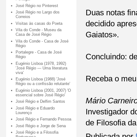
José Régio no Pinterest
Duas notas fin
José Régio no Largo dos
Correios
decidido apre
Visitas às casas do Poeta
Vila do Conde - Museu da
Gaiatos».
Casa de José Régio
Vila do Conde - Casa de José
Régio
Portalegre - Casa de José
Concluindo: de
Régio
Eugénio Lisboa (1978, 1992)
'José Régio — Uma literatura
viva'
Receba o meu 
Eugénio Lisboa (1988) 'José
Régio ou a confissão relutante'
Eugénio Lisboa (2001, 2007) 'O
essencial sobre José Régio'
Mário Carneir
José Régio e Delfim Santos
José Régio e Eduardo
Investigador d
Lourenço
José Régio e Fernando Pessoa
de Filosofia d
José Régio e Jorge de Sena
José Régio e a Filosofia
Publicada por
Portuguesa