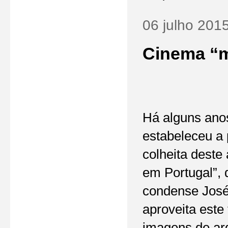
06 julho 201
Cinema “m
Há alguns anos
estabeleceu a 
colheita deste
em Portugal”,
condense José 
aproveita est
imagens de ar