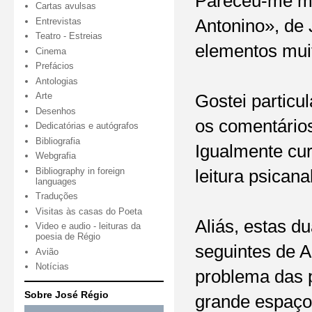
Pareceu-me mu
Cartas avulsas
Entrevistas
Antonino», de 
Teatro - Estreias
elementos muit
Cinema
Prefácios
Antologias
Arte
Gostei particu
Desenhos
os comentários
Dedicatórias e autógrafos
Bibliografia
Igualmente cur
Webgrafia
Bibliography in foreign
leitura psican
languages
Traduções
Visitas às casas do Poeta
Aliás, estas d
Video e audio - leituras da
poesia de Régio
seguintes de A
Avião
Notícias
problema das p
Sobre José Régio
grande espaço 