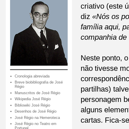
criativo (este
diz
«Nós os po
família aqui, 
companhia de
Neste ponto, o
não tivesse mo
Cronologia abreviada
correspondênc
Breve biobibliografia de José
Régio
partilhas) tal
Manuscritos de José Régio
personagem 
Wikipedia José Régio
Bibliowiki José Régio
alguns element
Desenhos de José Régio
José Régio na Hemeroteca
cartas. Fica-s
José Régio no Teatro em
Portugal