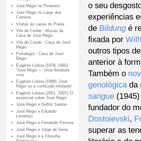
o seu desgosto
José Régio no Pinterest
José Régio no Largo dos
experiências e
Correios
Visitas às casas do Poeta
de
Bildung
é re
Vila do Conde - Museu da
Casa de José Régio
fixada por
Wilh
Vila do Conde - Casa de José
Régio
outros tipos d
Portalegre - Casa de José
Régio
anterior à for
Eugénio Lisboa (1978, 1992)
'José Régio — Uma literatura
Também o
nov
viva'
Eugénio Lisboa (1988) 'José
genológica
da 
Régio ou a confissão relutante'
Eugénio Lisboa (2001, 2007) 'O
sangue
(1945)
essencial sobre José Régio'
José Régio e Delfim Santos
fundador do mo
José Régio e Eduardo
Lourenço
Dostoievski
,
F
José Régio e Fernando Pessoa
superar as ten
José Régio e Jorge de Sena
José Régio e a Filosofia
Portuguesa