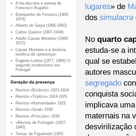
A lira discreta e serena de
lugares
» de
Ma
Francisco Bugalho
Branquinho da Fonseca (1905-
dos
simulacra
1974)
Alberto de Serpa (1906-1992)
Carlos Queiroz (1907-1949)
No
quarto cap
Adolfo Casais Monteiro (1908-
1972)
estuda-se a in
Casais Monteiro e a doutrina
estética da «presença»
qual se estab
Eugénio Lisboa (1977, 1984) 'O
segundo modernismo em
Portugal'
autores mascul
segregado
cons
Geração da presença
Revista «Bizâncio» 1923-1924
conquista soci
Revista «Tríptico» 1924-1925
implicava uma 
Revista «Humanidade» 1925
Revista «Sinal» 1930
maternais na v
Revista «Princípio» 1930
«Revista de Portugal» (1937-
desvirilização
1940)
Tomaz de Figueiredo (1902-