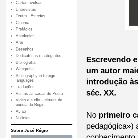
Cartas avulsas
Entrevistas
Teatro - Estreias
Cinema
Prefácios
Antologias
Arte
Desenhos
Dedicatórias e autógrafos
Escrevendo em
Bibliografia
um autor maio
Webgrafia
Bibliography in foreign
introdução às
languages
Traduções
séc. XX.
Visitas às casas do Poeta
Video e audio - leituras da
poesia de Régio
Avião
No
primeiro c
Notícias
pedagógica») a
Sobre José Régio
conhecimento d