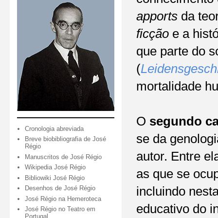
apports
da teor
ficção
e a hist
que parte do s
(
Leidensgesch
mortalidade h
O
segundo ca
Cronologia abreviada
se da genologi
Breve biobibliografia de José
Régio
autor. Entre e
Manuscritos de José Régio
Wikipedia José Régio
as que se ocup
Bibliowiki José Régio
Desenhos de José Régio
incluindo nest
José Régio na Hemeroteca
educativo do i
José Régio no Teatro em
Portugal