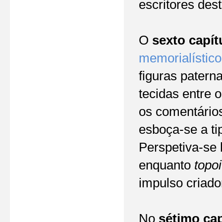
escritores dest
O
sexto capít
memorialístico
figuras pater
tecidas entre 
os comentário
esboça-se a ti
Perspetiva-se 
enquanto
topoi
impulso criado
No
sétimo cap