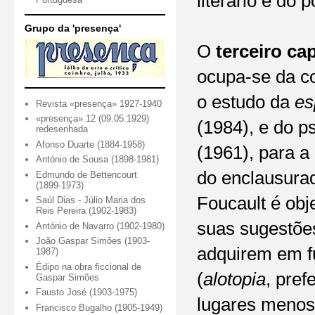
literário e do 
Grupo da 'presença'
O
terceiro ca
ocupa-se da co
o estudo da
es
Revista «presença» 1927-1940
«presença» 12 (09.05.1929)
(1984), e do p
redesenhada
Afonso Duarte (1884-1958)
(1961), para a
António de Sousa (1898-1981)
do enclausurad
Edmundo de Bettencourt
(1899-1973)
Foucault é obje
Saúl Dias - Júlio Maria dos
Reis Pereira (1902-1983)
suas sugestões
António de Navarro (1902-1980)
João Gaspar Simões (1903-
adquirem em f
1987)
Édipo na obra ficcional de
(
alotopia
, pref
Gaspar Simões
Fausto José (1903-1975)
lugares menos
Francisco Bugalho (1905-1949)