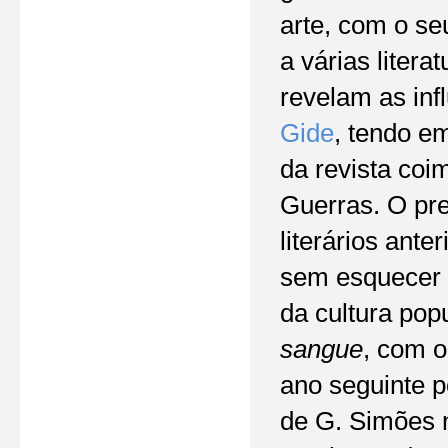
arte, com o seu
a várias liter
revelam as inf
Gide
, tendo e
da revista co
Guerras. O pr
literários anter
sem esquecer a
da cultura pop
sangue
, com o
ano seguinte 
de G. Simões n