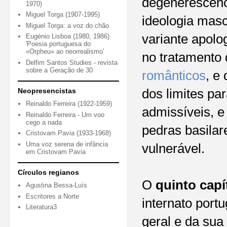
degenerescênc
1970)
Miguel Torga (1907-1995)
ideologia masc
Miguel Torga: a voz do chão
variante apol
Eugénio Lisboa (1980, 1986)
'Poesia portuguesa do
«Orpheu» ao neorrealismo'
no tratamento
Delfim Santos Studies - revista
sobre a Geração de 30
românticos
, e
Neopresencistas
dos limites pa
Reinaldo Ferreira (1922-1959)
admissíveis, e
Reinaldo Ferreira - Um voo
cego a nada
pedras basilar
Cristovam Pavia (1933-1968)
Uma voz serena de infância
vulnerável.
em Cristovam Pavia
Círculos regianos
O
quinto capí
Agustina Bessa-Luís
Escritores a Norte
internato port
Literatura3
geral e da sua