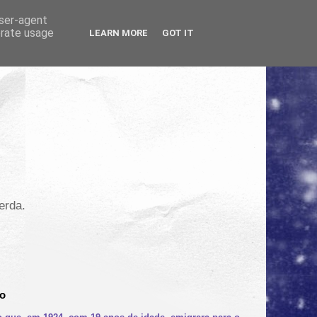
user-agent
erate usage
LEARN MORE
GOT IT
erda.
no