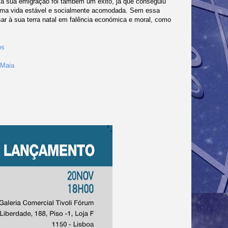
 a sua emigração foi também um êxito, já que conseguiu
o uma vida estável e socialmente acomodada. Sem essa
ssar à sua terra natal em falência económica e moral, como
os
 Maia