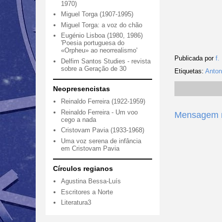
1970)
Miguel Torga (1907-1995)
Miguel Torga: a voz do chão
Eugénio Lisboa (1980, 1986)
'Poesia portuguesa do
«Orpheu» ao neorrealismo'
Publicada por
f.
Delfim Santos Studies - revista
sobre a Geração de 30
Etiquetas:
Anton
Neopresencistas
Reinaldo Ferreira (1922-1959)
Reinaldo Ferreira - Um voo
Mensagem m
cego a nada
Cristovam Pavia (1933-1968)
Uma voz serena de infância
em Cristovam Pavia
Círculos regianos
Agustina Bessa-Luís
Escritores a Norte
Literatura3