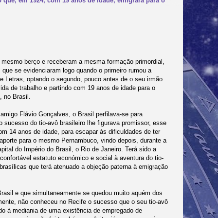
o que, em 1924, com 19 anos de idade, emigrara para o
o mesmo berço e receberam a mesma formação primordial,
s que se evidenciaram logo quando o primeiro rumou a
de Letras, optando o segundo, pouco antes de o seu irmão
vida de trabalho e partindo com 19 anos de idade para o
 no Brasil.
amigo Flávio Gonçalves, o Brasil perfilava-se para
sucesso do tio-avô brasileiro lhe figurava promissor, esse
m 14 anos de idade, para escapar às dificuldades de ter
ssaporte para o mesmo Pernambuco, vindo depois, durante a
pital do Império do Brasil, o Rio de Janeiro. Terá sido a
confortável estatuto económico e social à aventura do tio-
 brasílicas que terá atenuado a objeção paterna à emigração
 Brasil e que simultaneamente se quedou muito aquém dos
ente, não conheceu no Recife o sucesso que o seu tio-avô
ado à mediania de uma existência de empregado de