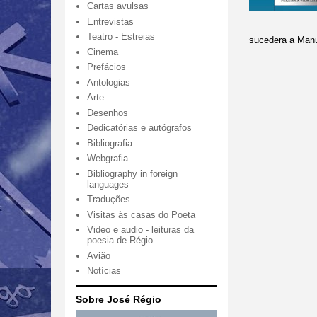
Cartas avulsas
Entrevistas
Teatro - Estreias
sucedera a Manu
Cinema
Prefácios
Antologias
Arte
Desenhos
Dedicatórias e autógrafos
Bibliografia
Webgrafia
Bibliography in foreign
languages
Traduções
Visitas às casas do Poeta
Video e audio - leituras da
poesia de Régio
Avião
Notícias
Sobre José Régio