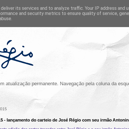
deliver its services and to analyze traffic. Your IP address and 
formance and security metrics to ensure quality of service, gen
abuse.
 em atualização permanente. Navegação pela coluna da esqu
2015
15 - lançamento do carteio de José Régio com seu irmão Antoni