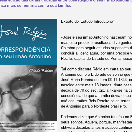
esta edição das cartas trocadas entre José Régio e o seu irmão Antonin
nca mais se reuniria com a sua família.
Extrato do 'Estudo Introdutório':
«José e seu irmão Antonino nasceram n
mas esta produziu resultados divergente
Coimbra para seguir estudos superiores 
concluir a licenciatura, por uma precoce 
Recife, capital do Estado do Pernambuco,
Tal como discorre Régio em carta ao seu 
Antonino como o Eldorado de sonho que o 
José Maria Pereira que em 09.11.1844, co
nascido entre mais 13 irmãos, tirara pa
década de 70 do séc. xix, a fixar-se na ca
consciência de que a família devia o seu 
avô dos irmãos Reis Pereira pelas terras
de Antonino para o Nordeste brasileiro.
Podemos dizer que Antonino triunfou no
seus sonhos. Aquém, porque, manifestam
obtivera décadas antes e acabou confin