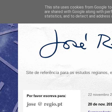
This site uses cookies from Google to 
are shared with Google along with per
statistics, and to detect and address 
Site de referência para os estudos regianos,
22 novembro 
Por favor escreva para:
jose @ regio.pt
20 de nov. 20