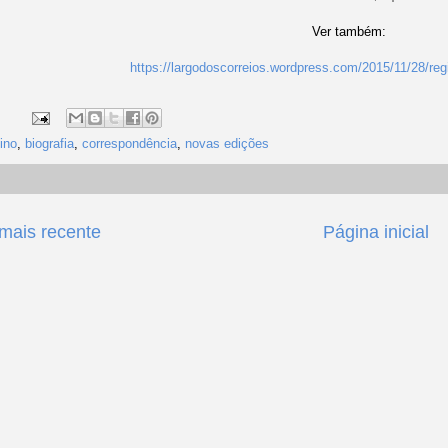
Ver também:
https://largodoscorreios.wordpress.com/2015/11/28/regi
ino
,
biografia
,
correspondência
,
novas edições
ais recente
Página inicial