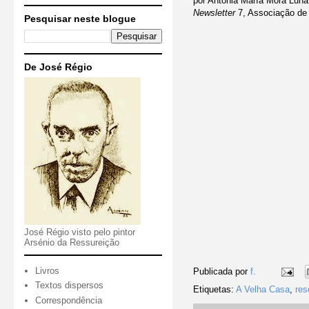
por Antonia María Mora Luna
Newsletter
7, Associação de 
Pesquisar neste blogue
De José Régio
José Régio visto pelo pintor
Arsénio da Ressureição
Livros
Publicada por
f.
Textos dispersos
Etiquetas:
A Velha Casa
,
res
Correspondência