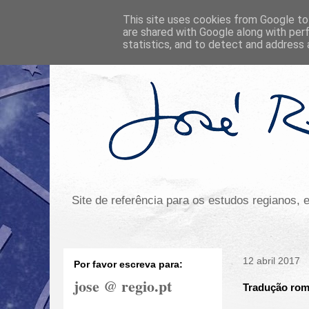
This site uses cookies from Google to 
are shared with Google along with per
statistics, and to detect and address 
Site de referência para os estudos regianos,
12 abril 2017
Por favor escreva para:
jose @ regio.pt
Tradução rome