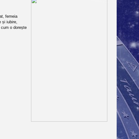
at, femeia
 și iubire,
lt cum o dorește