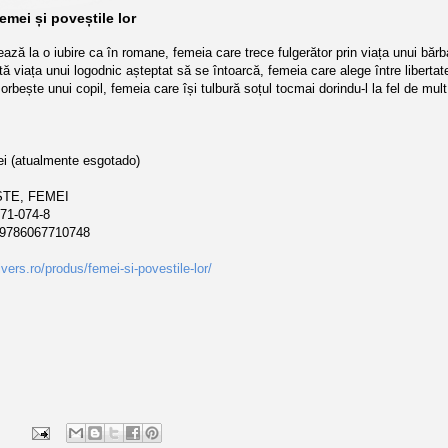
emei și poveștile lor
ază la o iubire ca în romane, femeia care trece fulgerător prin viața unui bărb
ată viața unui logodnic așteptat să se întoarcă, femeia care alege între libertate
orbește unui copil, femeia care își tulbură soțul tocmai dorindu‑l la fel de mu
i (atualmente esgotado)
TE, FEMEI
71-074-8
9786067710748
ivers.ro/produs/femei-si-povestile-lor/