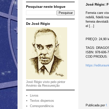
José Régio: F
Pesquisar neste blogue
Femeia care vise
nobilă, fidelă to
femeia devotată 
De José Régio
el […]
PREÇO: 24,90 le
TAGS: DRAGOS
ISBN: 978-606-7
COD PRODUS: 
https://edituraun
José Régio visto pelo pintor
Arsénio da Ressureição
Livros
Textos dispersos
Publicada por
f.
Correspondência