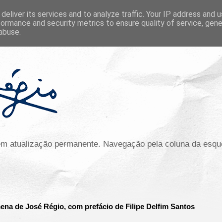
deliver its services and to analyze traffic. Your IP address and 
formance and security metrics to ensure quality of service, gen
abuse.
 em atualização permanente. Navegação pela coluna da esqu
na de José Régio, com prefácio de Filipe Delfim Santos