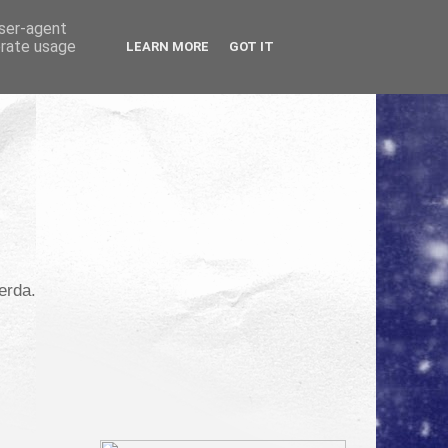
user-agent
erate usage
LEARN MORE
GOT IT
erda.