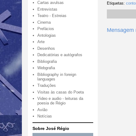
Cartas avulsas
Etiquetas:
conto
Entrevistas
Teatro - Estreias
Cinema
Prefácios
Mensagem m
Antologias
Arte
Desenhos
Dedicatórias e autógrafos
Bibliografia
Webgrafia
Bibliography in foreign
languages
Traduções
Visitas às casas do Poeta
Video e audio - leituras da
poesia de Régio
Avião
Notícias
Sobre José Régio