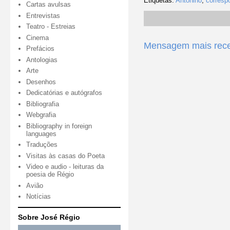
Etiquetas:
Antonino
,
corresp
Cartas avulsas
Entrevistas
Teatro - Estreias
Cinema
Mensagem mais rec
Prefácios
Antologias
Arte
Desenhos
Dedicatórias e autógrafos
Bibliografia
Webgrafia
Bibliography in foreign
languages
Traduções
Visitas às casas do Poeta
Video e audio - leituras da
poesia de Régio
Avião
Notícias
Sobre José Régio